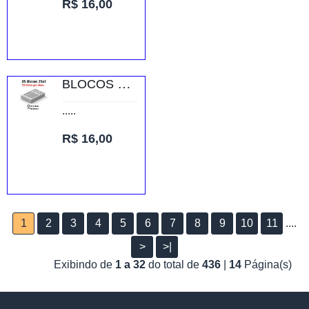
R$ 16,00
BLOCOS E TALÕES 25 FOLHAS AP 75G 25X1 75X105MM
.....
R$ 16,00
1
2
3
4
5
6
7
8
9
10
11
....
>
>|
Exibindo de
1 a 32
do total de
436
|
14
Página(s)