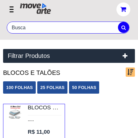
Filtrar Produtos
BLOCOS E TALÕES
Ordenar por:
100 FOLHAS
25 FOLHAS
50 FOLHAS
Exibir até:
BLOCOS E TALÕES 25 FOLHAS AP 75G 25X2 75X105MM
.....
R$ 11,00