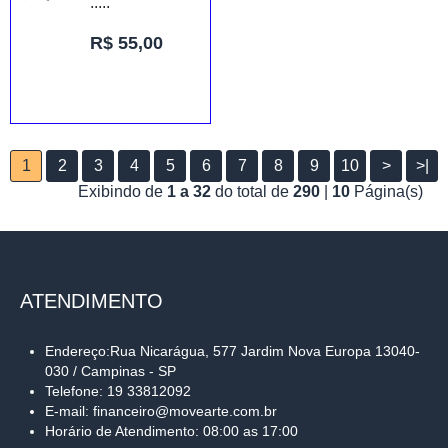
.....
R$ 55,00
1
2
3
4
5
6
7
8
9
10
>
>|
Exibindo de
1 a 32
do total de
290
|
10
Página(s)
ATENDIMENTO
Endereço:Rua Nicarágua, 577 Jardim Nova Europa 13040-
030 / Campinas - SP
Telefone: 19 33812092
E-mail: financeiro@movearte.com.br
Horário de Atendimento: 08:00 as 17:00