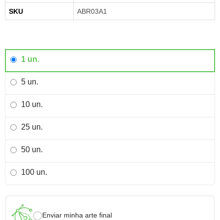
SKU
ABR03A1
1 un.
5 un.
10 un.
25 un.
50 un.
100 un.
Enviar minha arte final