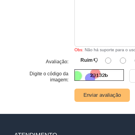
Obs:
Não há suporte para o us
Ruim
Avaliação:
Digite o código da
imagem:
Enviar avaliação