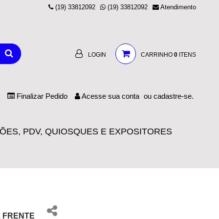
(19) 33812092
(19) 33812092
Atendimento
LOGIN
CARRINHO
0
ITENS
Finalizar Pedido
Acesse
sua conta
ou
cadastre-se.
ÕES, PDV, QUIOSQUES E EXPOSITORES
L FRENTE