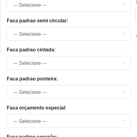
faca padrao semi circular:
faca padrao cintada:
faca padrao ponteira:
faca orçamento especial:
faca padrao coração: