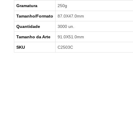
Gramatura
250g
Tamanho/Formato
87.0X47.0mm
Quantidade
3000 un.
Tamanho da Arte
91.0X51.0mm
SKU
C2503C