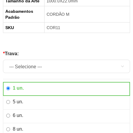
Tamanho da Arte
1000.0X22.0mm
Acabamentos
CORDÃO M
Padrão
SKU
COR11
*
trava:
1 un.
5 un.
6 un.
8 un.